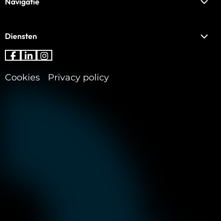
Navigatie
Diensten
Ga
Ga
Ga
naar
naar
naar
Cookies
Privacy policy
Facebook
LinkedIn
Instagram