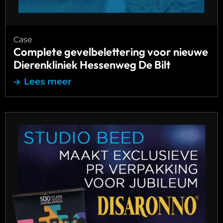
Case
Complete gevelbelettering voor nieuwe
Dierenkliniek Hessenweg De Bilt
Lees meer
Lees
meer
over
Studio
Beed
realiseert
Limited
edition