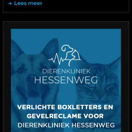
Lees meer
Lees
meer
over
Complete
gevelbelettering
voor
nieuwe
Dierenkliniek
Hessenweg
De
Bilt