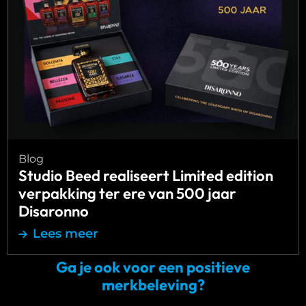
verpakking
ter
ere
van
500
jaar
Disaronno
Blog
Studio Beed realiseert Limited edition
verpakking ter ere van 500 jaar
Disaronno
Lees meer
Ga je ook voor een positieve
merkbeleving?