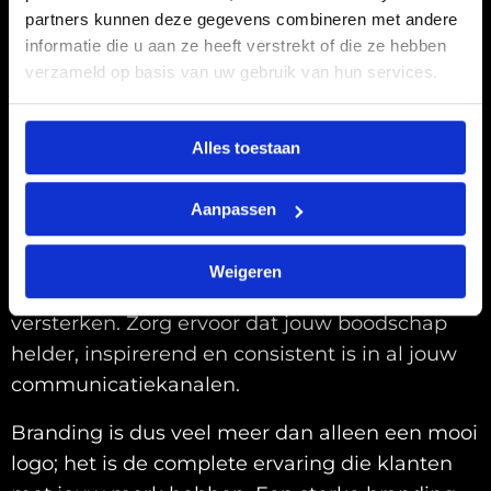
partners kunnen deze gegevens combineren met andere
Jouw boodschap naar de klant
informatie die u aan ze heeft verstrekt of die ze hebben
verzameld op basis van uw gebruik van hun services.
Een duidelijke en consistente boodschap is
essentieel om effectief te communiceren met
Alles toestaan
jouw klanten. Wat is jouw unieke waarde?
Waarom zouden mensen voor jou kiezen? Door
Aanpassen
storytelling te gebruiken en een authentiek
verhaal te vertellen, kun je emotionele
Weigeren
verbindingen opbouwen en jouw merk
versterken. Zorg ervoor dat jouw boodschap
helder, inspirerend en consistent is in al jouw
communicatiekanalen.
Branding is dus veel meer dan alleen een mooi
logo; het is de complete ervaring die klanten