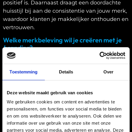
positief is. Daarnaast draagt een doordachte
huisstijl bij aan de consistentie van jouw merk,
waardoor klanten je makkelijker onthouden en
vertrouwen.
Welke merkbeleving wil je creëren met je
branding
?
Merkbeleving draait om de emoties en
Toestemming
Details
Over
associaties die klanten krijgen bij jouw merk.
Wil je een luxe en exclusieve uitstraling, of juist
een toegankelijke en speelse sfeer? Dit bepaalt
Deze website maakt gebruik van cookies
hoe je communiceert, welke kleuren en
We gebruiken cookies om content en advertenties te
beelden je gebruikt en hoe je omgaat met je
personaliseren, om functies voor social media te bieden
klanten. Een sterke merkbeleving zorgt ervoor
en om ons websiteverkeer te analyseren. Ook delen we
dat mensen zich verbonden voelen met jouw
informatie over uw gebruik van onze site met onze
partners voor social media, adverteren en analyse. Deze
merk en er loyale klanten van worden.