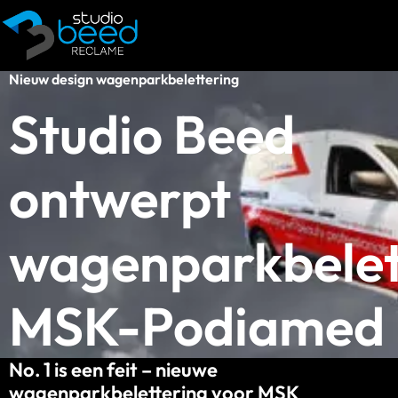
Nieuw design wagenparkbelettering
Studio Beed
ontwerpt
wagenparkbelet
MSK-Podiamed
No. 1 is een feit – nieuwe
wagenparkbelettering voor MSK